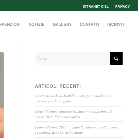
INTRANET CISL
PRIVACY
NVENZIONI
NOTIZIE
GALLERY
CONTATTI
ISCRIVITI
ARTICOLI RECENTI
Accertamento della disabilità: come funziona il nuovo
percorso e a chi si applica
Carta d’identità cartacea: validità prorogata oltre il 3
agosto 2026. Ecco cosa cambia
Quattordicesima 2026: a luglio il pagamento della somma
aggiuntiva. Ecco chi ne ha diritto