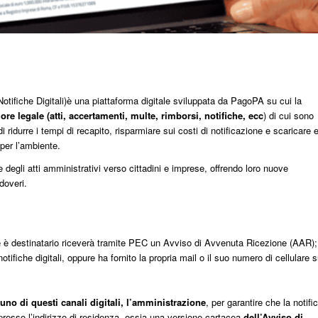
tifiche Digitali)è una piattaforma digitale sviluppata da PagoPA su cui la
re legale (atti, accertamenti, multe, rimborsi, notifiche, ecc
) di cui sono
 ridurre i tempi di recapito, risparmiare sui costi di notificazione e scaricare 
 per l’ambiente.
ne degli atti amministrativi verso cittadini e imprese, offrendo loro nuove
 doveri.
ne è destinatario riceverà tramite PEC un Avviso di Avvenuta Ricezione (AAR);
notifiche digitali, oppure ha fornito la propria mail o il suo numero di cellulare s
suno di questi canali digitali, l’amministrazione
, per garantire che la notifi
esso l’indirizzo di residenza, ossia una versione cartacea
dell’Avviso di