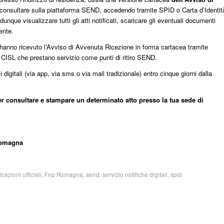
er consultare sulla piattaforma SEND, accedendo tramite SPID o Carta d’Identit
dunque visualizzare tutti gli atti notificati, scaricare gli eventuali documenti
ente.
hanno ricevuto l’Avviso di Avvenuta Ricezione in forma cartacea tramite
 CISL che prestano servizio come punti di ritiro SEND.
i digitali (via app, via sms o via mail tradizionale) entro cinque giorni dalla
er consultare e stampare un determinato atto presso la tua sede di
 Romagna
azioni ufficiali
,
Fnp Romagna
,
send
,
servizio notifiche digitali
,
spid