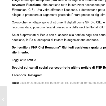
Avvenuta Ricezione
, che contiene tutte le istruzioni necessarie p
Elettronica (CIE). Una volta effettuato l’accesso, il destinatario potrà 
allegati e procedere ai pagamenti gestendo l’intero processo digitalm
Coloro che non dispongono di strumenti digitali come SPID o CIE, e 
raccomandata, possono recarsi presso una delle sedi territoriali CAF
Se si è sprovvisti di Pec o non si accede alla notifica dagli altri canal
ricezione, la Pa si occuperà di inviare la segnalazione cartacea.
Sei iscritto a FNP Cisl Romagna? Richiedi assistenza gratuita p
riferimento.
Leggi altre
notizie
Seguici sui canali social per scoprire le ultime notizie di FNP
Facebook
Instagram
Tags:
assistenza digitale
,
cisl pensionati
,
cisl pensionati romagna
,
comunic
Aloisi rieletta alla guida
di FNP Cisl Romagna