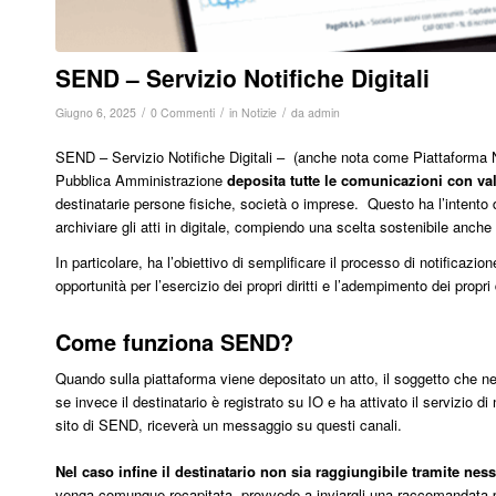
SEND – Servizio Notifiche Digitali
/
/
/
Giugno 6, 2025
0 Commenti
in
Notizie
da
admin
SEND – Servizio Notifiche Digitali – (anche nota come Piattaforma No
Pubblica Amministrazione
deposita tutte le comunicazioni con valo
destinatarie persone fisiche, società o imprese. Questo ha l’intento di
archiviare gli atti in digitale, compiendo una scelta sostenibile anche
In particolare, ha l’obiettivo di semplificare il processo di notificazio
opportunità per l’esercizio dei propri diritti e l’adempimento dei propri
Come funziona SEND?
Quando sulla piattaforma viene depositato un atto, il soggetto che 
se invece il destinatario è registrato su IO e ha attivato il servizio di 
sito di SEND, riceverà un messaggio su questi canali.
Nel caso infine il destinatario non sia raggiungibile tramite nes
venga comunque recapitata, provvede a inviargli una raccomandata pr